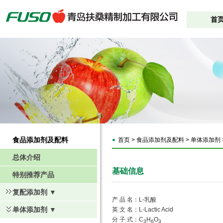
首
食品添加剂及配料
首页 > 食品添加剂及配料 > 单体添加剂 >
总体介绍
基础信息
特别推荐产品
复配添加剂 ▼
产 品 名：
L-
乳酸
单体添加剂 ▼
英 文 名：
L-Lactic Acid
分 子 式：
C
H
O
3
6
3