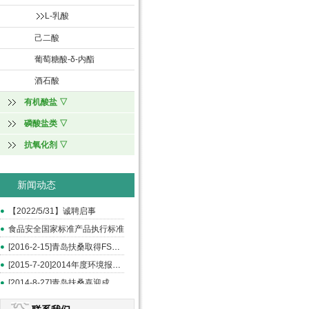
L-乳酸
己二酸
葡萄糖酸-δ-内酯
酒石酸
有机酸盐 ▽
磷酸盐类 ▽
抗氧化剂 ▽
新闻动态
【2022/5/31】诚聘启事
食品安全国家标准产品执行标准
[2016-2-15]青岛扶桑取得FSSC和ISO22000认证
[2015-7-20]2014年度环境报告书
[2014-8-27]青岛扶桑喜迎成立20周年--《中国食品报》报道