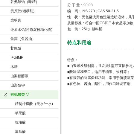
谷氨酸钠（味精）
分 子 量：
90.08
黄原胶(增稠剂)
编 码
：
INS 270 ; CAS 50-21-5
性 状
：无色至浅黄色澄清透明液体，几
烧明矾
质量标准：符合中国
GB
和日本食品添加物
包 装
：
25kg
塑料桶
还原水饴(还原淀粉糖化物)
鱼露（鱼酱油）
特点和用途
甘氨酸
I+G/IMP
特点：
■由玉米发酵制得，且左旋L型可直接参与
木糖
■酸味温和爽口，适用于糖果、饮料等；
山梨糖醇液
■有很强的防腐保鲜功能，常用于腌渍蔬
■在色拉、酱油、醋中，用作口味调节剂。
山梨酸钾
有机酸类 ▽
精制柠檬酸（无水/一水)
苹果酸
琥珀酸
富马酸