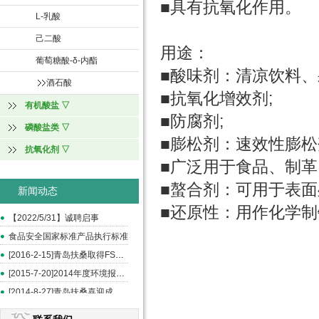
■具有抗氧化作用。
L-乳酸
己二酸
用途：
葡萄糖酸-δ-内酯
■酸味剂：清凉饮料、
酒石酸
■抗氧化增效剂;
有机酸盐 ▽
■防腐剂;
磷酸盐类 ▽
■膨松剂：速效性膨松
抗氧化剂 ▽
■广泛用于食品、制革
■螯合剂：可用于表面
新闻动态
■还原性：用作化学
【2022/5/31】诚聘启事
食品安全国家标准产品执行标准
[2016-2-15]青岛扶桑取得FSSC和ISO22000认证
[2015-7-20]2014年度环境报告书
[2014-8-27]青岛扶桑喜迎成立20周年--《中国食品报》报道