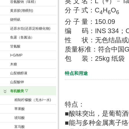
英 文 名：L（+）﹣Tarta
谷氨酸钠（味精）
分 子 式：C
H
O
黄原胶(增稠剂)
4
6
6
烧明矾
分 子 量：150.09
还原水饴(还原淀粉糖化物)
编 码：INS 334；CA
鱼露（鱼酱油）
性 状：无色结晶或
甘氨酸
质量标准：符合中国
I+G/IMP
包 装：25kg 纸袋
木糖
特点和用途
山梨糖醇液
山梨酸钾
有机酸类 ▽
精制柠檬酸（无水/一水)
特点：
苹果酸
■酸味突出，是葡萄酒
琥珀酸
■能与多种金属离子络
富马酸