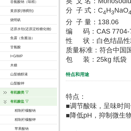
英 文 名：Monosodium
谷氨酸钠（味精）
分 子 式：C
H
NaO
黄原胶(增稠剂)
4
3
烧明矾
分 子 量：138.06
还原水饴(还原淀粉糖化物)
编 码：CAS 7704-73
鱼露（鱼酱油）
性 状：白色结晶性
甘氨酸
质量标准：符合中国
I+G/IMP
包 装：25kg 纸袋
木糖
特点和用途
山梨糖醇液
山梨酸钾
有机酸类 ▽
特点：
有机酸盐 ▽
■调节酸味，呈味时
精制柠檬酸钠
■降低pH，抑制微生
精制柠檬酸钾
苹果酸钠