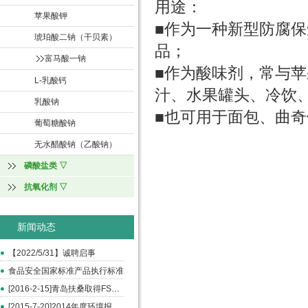
用途：
苹果酸钾
■作为一种新型防腐
琥珀酸二钠（干贝素）
品；
富马酸一钠
■作为酸味剂，常与
L-乳酸钙
汁、水果罐头、冷饮
乳酸钠
■也可用于面包、曲
葡萄糖酸钠
无水醋酸钠（乙酸钠）
磷酸盐类 ▽
抗氧化剂 ▽
新闻动态
【2022/5/31】诚聘启事
食品安全国家标准产品执行标准
[2016-2-15]青岛扶桑取得FSSC和ISO22000认证
[2015-7-20]2014年度环境报告书