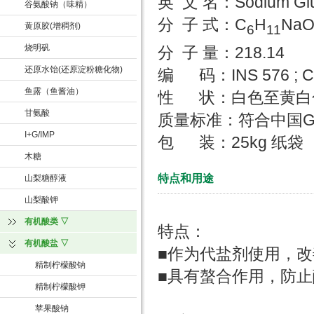
英 文 名：Sodium Glu
谷氨酸钠（味精）
分 子 式：C
H
Na
黄原胶(增稠剂)
6
11
烧明矾
分 子 量：218.14
还原水饴(还原淀粉糖化物)
编 码：INS 576 ; CA
鱼露（鱼酱油）
性 状：白色至黄白
甘氨酸
质量标准：符合中国
I+G/IMP
包 装：25kg 纸袋
木糖
特点和用途
山梨糖醇液
山梨酸钾
有机酸类 ▽
特点：
有机酸盐 ▽
■作为代盐剂使用，
精制柠檬酸钠
■具有螯合作用，防
精制柠檬酸钾
苹果酸钠