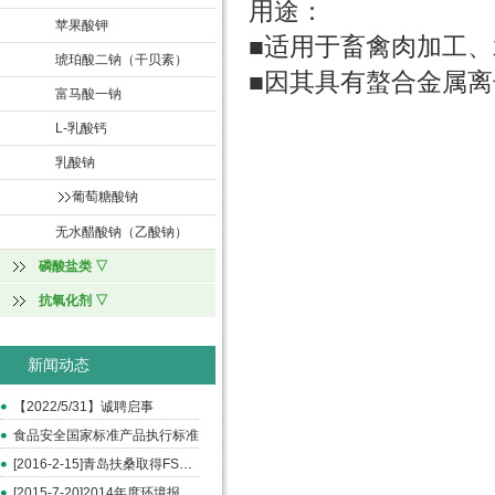
用途：
苹果酸钾
■适用于畜禽肉加工
琥珀酸二钠（干贝素）
■因其具有螯合金属离
富马酸一钠
L-乳酸钙
乳酸钠
葡萄糖酸钠
无水醋酸钠（乙酸钠）
磷酸盐类 ▽
抗氧化剂 ▽
新闻动态
【2022/5/31】诚聘启事
食品安全国家标准产品执行标准
[2016-2-15]青岛扶桑取得FSSC和ISO22000认证
[2015-7-20]2014年度环境报告书