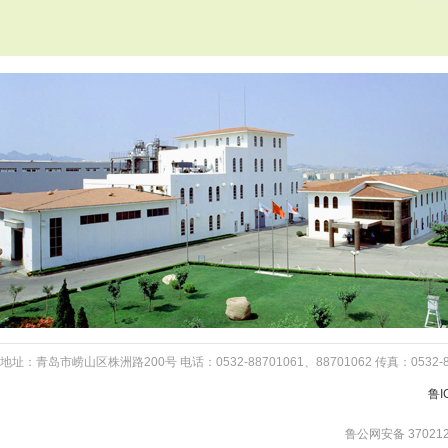
地址：青岛市崂山区株洲路200号 电话：0532-88701061、88701062 传真：053
鲁I
鲁公网安备 370212