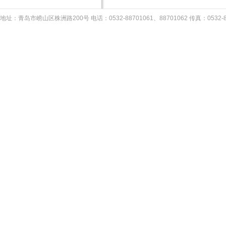
地址：青岛市崂山区株洲路200号 电话：0532-88701061、88701062 传真：053