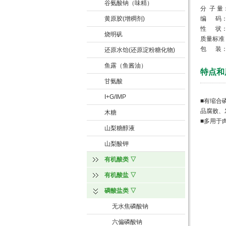
谷氨酸钠（味精）
分 子 量：
黄原胶(增稠剂)
编 码：INS
性 状：
烧明矾
质量标准
包 装：2
还原水饴(还原淀粉糖化物)
鱼露（鱼酱油）
特点和
甘氨酸
I+G/IMP
■有缩合
品腐败、
木糖
■多用于
山梨糖醇液
山梨酸钾
有机酸类 ▽
有机酸盐 ▽
磷酸盐类 ▽
无水焦磷酸钠
六偏磷酸钠