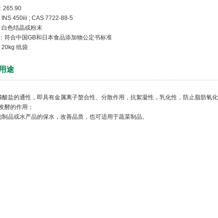
265.90
 450iii ; CAS 7722-88-5
白色结晶或粉末
：符合中国GB和日本食品添加物公定书标准
0kg 纸袋
用途
磷酸盐的通性，即具有金属离子螯合性、分散作用，抗絮凝性，乳化性，防止脂肪氧化
发酵的作用；
肉制品或水产品的保水，改善品质，也可适用于蔬菜制品。