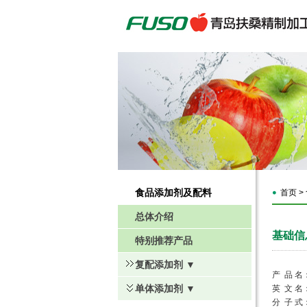
食品添加剂及配料
首页 >
总体介绍
基础信
特别推荐产品
复配添加剂 ▼
产 品 
单体添加剂 ▼
英 文 名：S
分 子 式