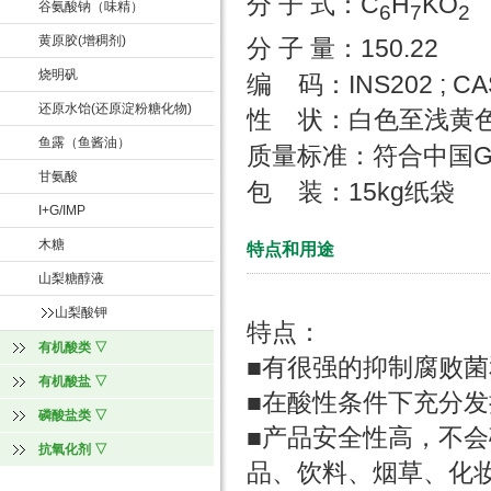
C
H
KO
分 子 式：
谷氨酸钠（味精）
6
7
2
黄原胶(增稠剂)
150.22
分 子 量：
烧明矾
INS202 ; CA
编 码
：
还原水饴(还原淀粉糖化物)
性 状
：
白色至浅黄
鱼露（鱼酱油）
质量标准：符合中国
甘氨酸
15kg
包 装
：
纸袋
I+G/IMP
木糖
特点和用途
山梨糖醇液
山梨酸钾
特点：
有机酸类 ▽
■有很强的抑制腐败
有机酸盐 ▽
■在酸性条件下充分
磷酸盐类 ▽
■产品安全性高，不
抗氧化剂 ▽
品、饮料、烟草、化