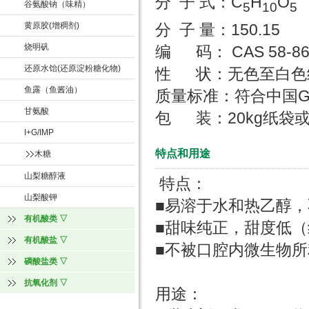
分 子 式：C
H
O
谷氨酸钠（味精）
5
10
5
分 子 量：150.15
黄原胶(增稠剂)
烧明矾
编 码： CAS 58-86
还原水饴(还原淀粉糖化物)
性 状：无色至白色
鱼露（鱼酱油）
质量标准：符合中国
甘氨酸
包 装：20kg纸袋或
I+G/IMP
特点和用途
木糖
山梨糖醇液
特点：
山梨酸钾
■易溶于水和热乙醇
有机酸类 ▽
■甜味纯正，甜度低（
有机酸盐 ▽
■不被口腔内微生物
磷酸盐类 ▽
抗氧化剂 ▽
用途：