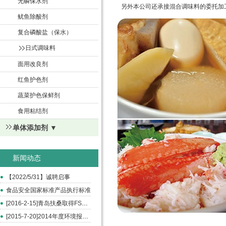
无磷保水剂
另外本公司还承接混合调味料的委托
鱿鱼除酸剂
复合磷酸盐（保水）
日式调味料
面用改良剂
红鱼护色剂
蔬菜护色保鲜剂
食用粘结剂
单体添加剂 ▼
新闻动态
【2022/5/31】诚聘启事
食品安全国家标准产品执行标准
[2016-2-15]青岛扶桑取得FSSC和ISO22000认证
[2015-7-20]2014年度环境报告书