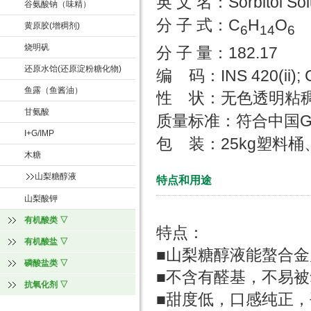
Sorbitol Sol
英 文 名：
谷氨酸钠（味精）
C
H
O
分 子 式：
黄原胶(增稠剂)
6
14
6
烧明矾
182.17
分 子 量：
还原水饴(还原淀粉糖化物)
INS 420(
ii)
;
编 码
：
鱼露（鱼酱油）
性 状
：
无色透明粘
甘氨酸
质量标准：符合中国
I+G/IMP
25kg
包 装
：
塑料桶
木糖
山梨糖醇液
特点和用途
山梨酸钾
有机酸类 ▽
特点：
有机酸盐 ▽
■山梨糖醇液能螯合
磷酸盐类 ▽
■不含有醛基，不易
抗氧化剂 ▽
■甜度低，口感纯正