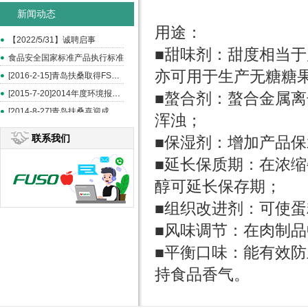
新闻动态
用途：
【2022/5/31】诚聘启事
■甜味剂：甜度相当于
食品安全国家标准产品执行标准
亦可用于生产无糖糖
[2016-2-15]青岛扶桑取得FSSC和ISO22000认证
[2015-7-20]2014年度环境报告书
■螯合剂：螯合金属
[2014-8-27]青岛扶桑喜迎成立20周年--《中国食品报》报道
浑浊；
联系我们
■保湿剂：增加产品
■延长保质期：在浓
醇可延长保存期；
■组织改进剂：可使
■风味调节：在肉制
■平衡口味：能有效
持食品香气。