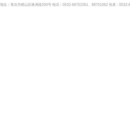
地址：青岛市崂山区株洲路200号 电话：0532-88701061、88701062 传真：053