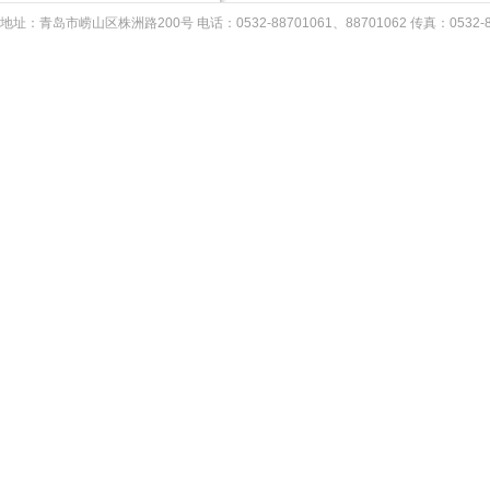
地址：青岛市崂山区株洲路200号 电话：0532-88701061、88701062 传真：053