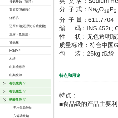
英 文 名：Sodium Hex
谷氨酸钠（味精）
分 子 式：Na
O
P
黄原胶(增稠剂)
6
18
6
烧明矾
分 子 量：611.7704
还原水饴(还原淀粉糖化物)
编 码：INS 452i ; C
鱼露（鱼酱油）
性 状：无色透明玻
甘氨酸
质量标准：符合中国
I+G/IMP
包 装：25kg 纸袋
木糖
山梨糖醇液
特点和用途
山梨酸钾
有机酸类 ▽
有机酸盐 ▽
特点：
磷酸盐类 ▽
■食品级的产品主要利
无水焦磷酸钠
六偏磷酸钠