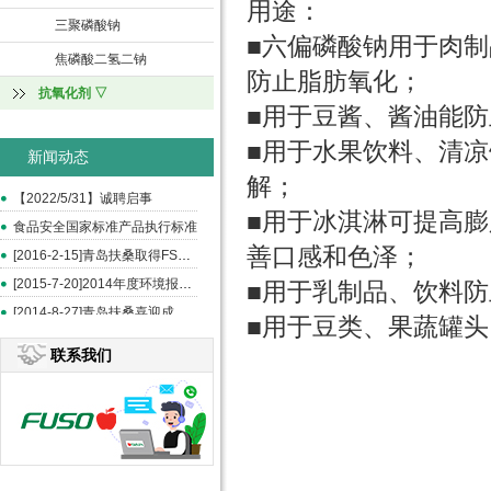
用途：
三聚磷酸钠
■六偏磷酸钠用于肉
焦磷酸二氢二钠
防止脂肪氧化；
抗氧化剂 ▽
■用于豆酱、酱油能
■用于水果饮料、清
新闻动态
解；
【2022/5/31】诚聘启事
■用于冰淇淋可提高
食品安全国家标准产品执行标准
善口感和色泽；
[2016-2-15]青岛扶桑取得FSSC和ISO22000认证
[2015-7-20]2014年度环境报告书
■用于乳制品、饮料
[2014-8-27]青岛扶桑喜迎成立20周年--《中国食品报》报道
■用于豆类、果蔬罐
联系我们